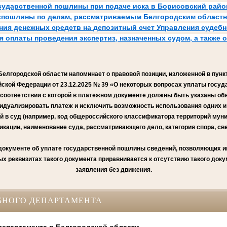
сударственной пошлины при подаче иска в Борисовский райо
оспошлины по делам, рассматриваемым Белгородским област
ния денежных средств на депозитный счет Управления судебн
 оплаты проведения экспертиз, назначенных судом, а также 
елгородской области напоминает о правовой позиции, изложенной в пун
ской Федерации от 23.12.2025 № 39 «О некоторых вопросах уплаты госу
 соответствии с которой в платежном документе должны быть указаны об
идуализировать платеж и исключить возможность использования одних и
й в суд (например, код общероссийского классификатора территорий мун
ации, наименование суда, рассматривающего дело, категория спора, све
в документе об уплате государственной пошлины сведений, позволяющих 
ых реквизитах такого документа приравнивается к отсутствию такого доку
заявления без движения.
БНОГО ДЕПАРТАМЕНТА