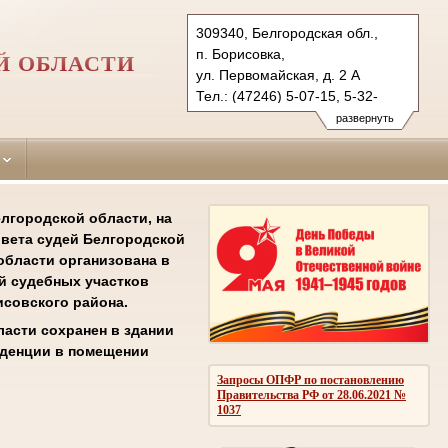
309340, Белгородская обл.,
п. Борисовка,
Й ОБЛАСТИ
ул. Первомайская, д. 2 А
Тел.: (47246) 5-07-15, 5-32-
76 (ф.)
развернуть
borisovsky.blg@sudrf.ru
лгородской области, на
овета судей Белгородской
области организована в
й судебных участков
совского района.
асти сохранен в здании
нденции в помещении
Запросы ОПФР по постановлению
Правительства РФ от 28.06.2021 №
1037