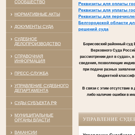
СООБЩЕСТВО
Реквизиты для оплаты го
Реквизиты для уплаты г
НОРМАТИВНЫЕ АКТЫ
Реквизиты для перечисле
Белгородской области для
ДОКУМЕНТЫ СУДА
решений суда
СУДЕБНОЕ
ДЕЛОПРОИЗВОДСТВО
Борисовский районный суд Б
Верховного Суда Россий
СПРАВОЧНАЯ
рассмотрении дел в судах», в
ИНФОРМАЦИЯ
сведения, позволяющие индив
при подаче разных заявлени
ПРЕСС-СЛУЖБА
бюджетной классифик
УПРАВЛЕНИЕ СУДЕБНОГО
В связи с этим отсутствие 
ДЕПАРТАМЕНТА
либо наличие ошибки в ин
СУДЫ СУБЪЕКТА РФ
МУНИЦИПАЛЬНЫЕ
УПРАВЛЕНИЕ СУДЕ
ОРГАНЫ ВЛАСТИ
ВАКАНСИИ