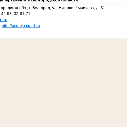
департамента в Белгородской области
ородская обл., г. Белгород, ул. Николая Чумичова, д. 31
-42-93, 32-61-71
f.ru
:
http://usd.blg.sudrf.ru