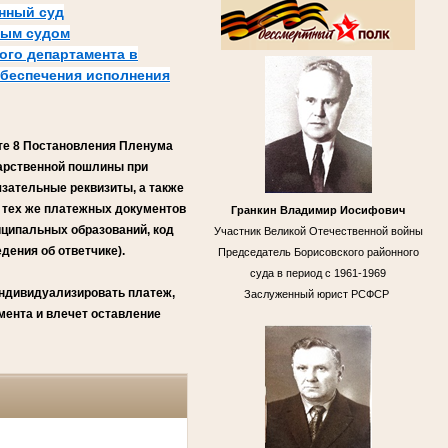
нный суд
ным судом
ого департамента в
обеспечения исполнения
кте 8 Постановления Пленума
дарственной пошлины при
язательные реквизиты, а также
 тех же платежных документов
Гранкин Владимир Иосифович
иципальных образований, код
Участник Великой Отечественной войны
дения об ответчике).
Председатель Борисовского районного
суда в период с 1961-1969
индивидуализировать платеж,
Заслуженный юрист РСФСР
мента и влечет оставление